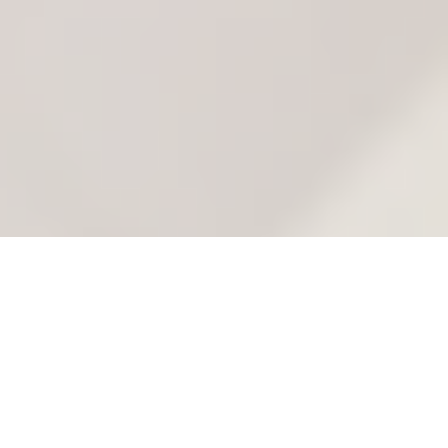
2026/07/06
NEWS
【重要】誠に勝手ながら 8/15～18は休業させていただ
きます。休業期間中のお問い合わせにつきましては
8/19以降に順次対応させていただきます。