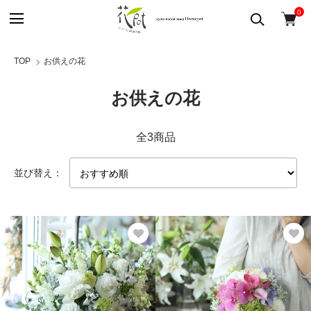
0
TOP
お供えの花
お供えの花
全3商品
並び替え：